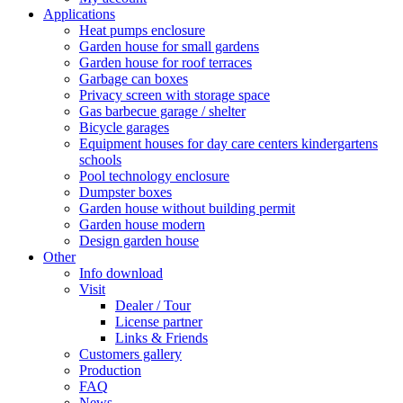
Applications
Heat pumps enclosure
Garden house for small gardens
Garden house for roof terraces
Garbage can boxes
Privacy screen with storage space
Gas barbecue garage / shelter
Bicycle garages
Equipment houses for day care centers kindergartens
schools
Pool technology enclosure
Dumpster boxes
Garden house without building permit
Garden house modern
Design garden house
Other
Info download
Visit
Dealer / Tour
License partner
Links & Friends
Customers gallery
Production
FAQ
News