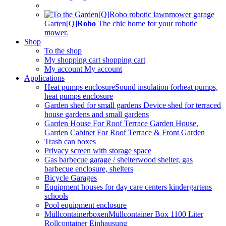
Garten[Q]
Robo
The chic home
for your robotic
mower.
Shop
To the shop
My shopping cart
shopping cart
My account
My account
Applications
Heat pumps enclosureSound insulation for
heat pumps,
heat pumps enclosure
Garden shed for small gardens
Device shed for terraced
house gardens and small gardens
Garden House For Roof Terrace
Garden House,
Garden Cabinet For Roof Terrace & Front Garden
Trash can boxes
Privacy screen with storage space
Gas barbecue garage / shelterwood shelter
, gas
barbecue enclosure, shelters
Bicycle Garages
Equipment houses for day care centers kindergartens
schools
Pool equipment enclosure
Müllcontainerboxen
Müllcontainer Box 1100 Liter
Rollcontainer Einhausung