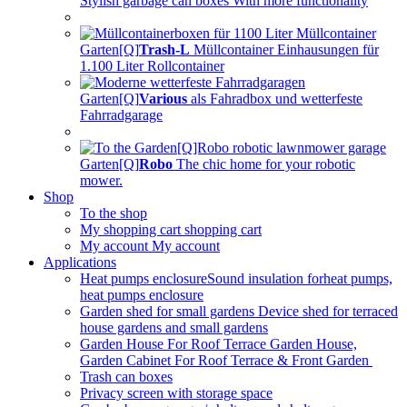
Stylish garbage can boxes
With more functionality
Garten[Q]
Trash-L
Müllcontainer Einhausungen
für
1.100 Liter Rollcontainer
Garten[Q]
Various
als Fahradbox und
wetterfeste
Fahrradgarage
Garten[Q]
Robo
The chic home
for your robotic
mower.
Shop
To the shop
My shopping cart
shopping cart
My account
My account
Applications
Heat pumps enclosureSound insulation for
heat pumps,
heat pumps enclosure
Garden shed for small gardens
Device shed for terraced
house gardens and small gardens
Garden House For Roof Terrace
Garden House,
Garden Cabinet For Roof Terrace & Front Garden
Trash can boxes
Privacy screen with storage space