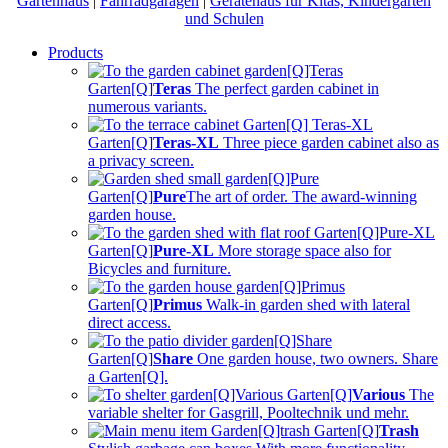
Gartenhaus
|
Fahrradgaragen
|
Gerätehaus für Kitas, Kindergärten
und Schulen
Products
Garten[Q]
Teras
The perfect garden cabinet
in
numerous variants.
Garten[Q]
Teras-XL
Three piece garden cabinet also
as
a privacy screen.
Garten[Q]
Pure
The art of order.
The award-winning
garden house.
Garten[Q]
Pure-XL
More storage space also for
Bicycles and furniture.
Garten[Q]
Primus
Walk-in garden shed with
lateral
direct access.
Garten[Q]
Share
One garden house, two owners.
Share
a Garten[Q].
Garten[Q]
Various
The
variable shelter for
Gasgrill, Pooltechnik und mehr.
Garten[Q]
Trash