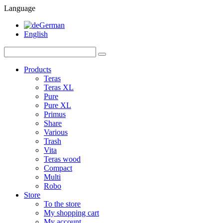
Language
German
English
Products
Teras
Teras XL
Pure
Pure XL
Primus
Share
Various
Trash
Vita
Teras wood
Compact
Multi
Robo
Store
To the store
My shopping cart
My account