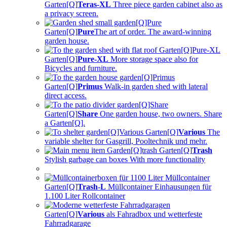
Garten[Q]
Teras-XL
Three piece garden cabinet also
as
a privacy screen.
Garten[Q]
Pure
The art of order.
The award-winning
garden house.
Garten[Q]
Pure-XL
More storage space also for
Bicycles and furniture.
Garten[Q]
Primus
Walk-in garden shed with
lateral
direct access.
Garten[Q]
Share
One garden house, two owners.
Share
a Garten[Q].
Garten[Q]
Various
The
variable shelter for
Gasgrill, Pooltechnik und mehr.
Garten[Q]
Trash
Stylish garbage can boxes
With more functionality
Garten[Q]
Trash-L
Müllcontainer Einhausungen
für
1.100 Liter Rollcontainer
Garten[Q]
Various
als Fahradbox und
wetterfeste
Fahrradgarage