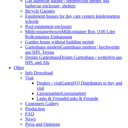
Gas barbecue garage / shelterwood shelter
, gas
barbecue enclosure, shelters
Bicycle Garages
Equipment houses for day care centers kindergartens
schools
Pool equipment enclosure
Müllcontainerboxen
Müllcontainer Box 1100 Liter
Rollcontainer Einhausung
Garden house without building permit
Gartenhaus modern
Gartenhaus modern | hochwertig
aus HPL Trespa
Design Gartenhaus
Design Gartenhaus | wetterfest aus
HPL und Alu
Other
Info Download
Visit
Dealers / visit
Garten[Q]
Distributors to buy and
visit
Lizenzpartner
Lizenzpartner
Links & Freunde
Links & Freunde
Customers Gallery
Production
FAQ
News
Press and Opinions