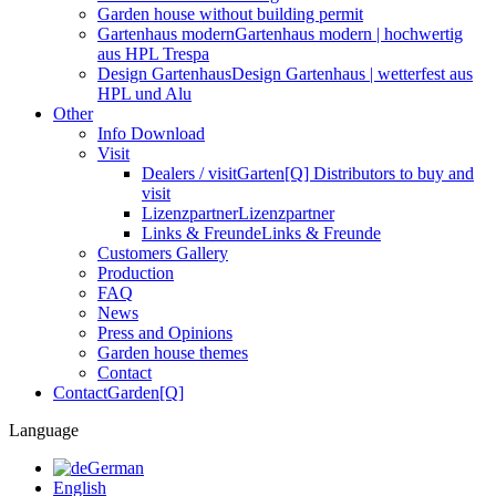
Garden house without building permit
Gartenhaus modern
Gartenhaus modern | hochwertig
aus HPL Trespa
Design Gartenhaus
Design Gartenhaus | wetterfest aus
HPL und Alu
Other
Info Download
Visit
Dealers / visit
Garten[Q]
Distributors to buy and
visit
Lizenzpartner
Lizenzpartner
Links & Freunde
Links & Freunde
Customers Gallery
Production
FAQ
News
Press and Opinions
Garden house themes
Contact
Contact
Garden[Q]
Language
German
English